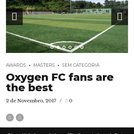
4890-377 Celorico de Basto
AWARDS
MASTERS
SEM CATEGORIA
Oxygen FC fans are
the best
2 de Novembro, 2017
0